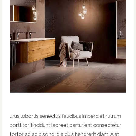
urus lobortis senectus faucibus imperdiet rutrum
porttitor tincidunt laoreet parturient consectetur
tortor ad adipiscing id a duis hendrerit diam. A at